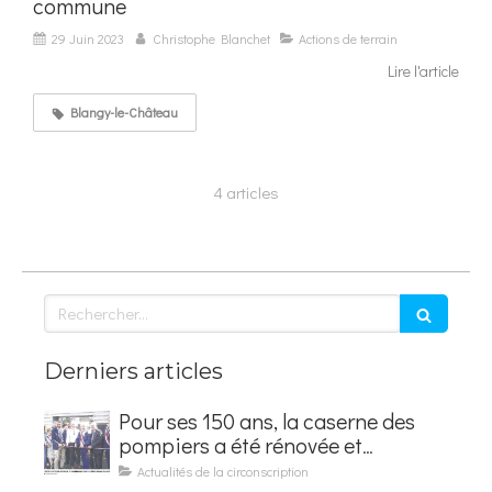
commune
29 Juin 2023
Christophe Blanchet
Actions de terrain
Lire l'article
Blangy-le-Château
4 articles
Rechercher
Derniers articles
Pour ses 150 ans, la caserne des
pompiers a été rénovée et
baptisée au nom d'Hubert
Actualités de la circonscription