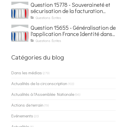
Courseaux
Question 15778 - Souveraineté et
sécurisation de la facturation
électronique
Questions Écrites
Question 15655 - Généralisation de
l'application France Identité dans
les contrôles du quotidien
Questions Écrites
Catégories du blog
Dans les médias
(279)
Actualités de la circonscription
(103)
Actualités à l'Assemblée Nationale
(96)
Actions de terrain
(19)
Evénements
(20)
Actualités
(5)