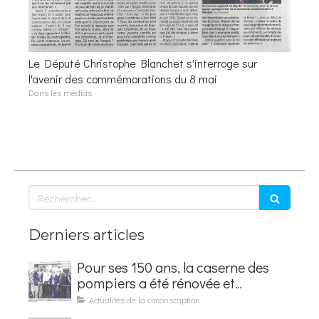
Le Député Christophe Blanchet s'interroge sur
l'avenir des commémorations du 8 mai
Dans les médias
Rechercher
Derniers articles
Pour ses 150 ans, la caserne des
pompiers a été rénovée et
baptisée au nom d'Hubert
Actualités de la circonscription
Courseaux