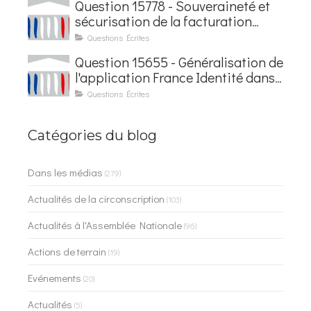
Question 15778 - Souveraineté et
sécurisation de la facturation
électronique
Questions Écrites
Question 15655 - Généralisation de
l'application France Identité dans
les contrôles du quotidien
Questions Écrites
Catégories du blog
Dans les médias
(279)
Actualités de la circonscription
(103)
Actualités à l'Assemblée Nationale
(96)
Actions de terrain
(19)
Evénements
(20)
Actualités
(5)