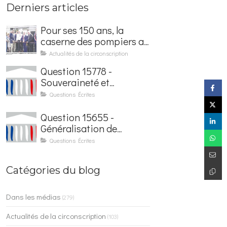
Derniers articles
Pour ses 150 ans, la
caserne des pompiers a
été rénovée et baptisée
Actualités de la circonscription
au nom d'Hubert
Question 15778 -
Courseaux
Souveraineté et
sécurisation de la
Questions Écrites
facturation électronique
Question 15655 -
Généralisation de
l'application France
Questions Écrites
Identité dans les
contrôles du quotidien
Catégories du blog
Dans les médias
(279)
Actualités de la circonscription
(103)