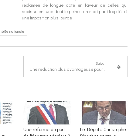
réclamée de longue date en faveur de celles qui
subissaient une double peine : un mari parti trop tôt et
une imposition plus lourde
blée nationale
Suivant
Une réduction plus avantageuse pour certains dons aux associations.
Une réforme du port
Le Député Christophe
eux
de l'écharpe tricolore ?
Blanchet ancre la