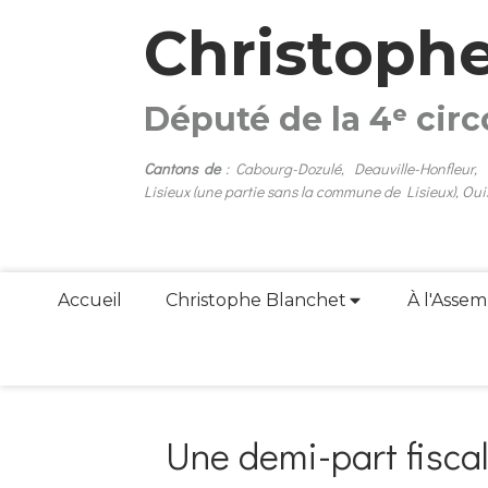
Christoph
Député de la 4ᵉ cir
Cantons de
: Cabourg-Dozulé, Deauville-Honfleur,
Lisieux (une partie sans la commune de Lisieux), Oui
Accueil
Christophe Blanchet
À l'Assem
Une demi-part fisca