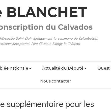
e BLANCHET
conscription du Calvados
 Hérouville Saint-Clair (uniquement la commune de Colombelles),
streham (une partie), Pont-l'Evêque-Blangy-le-Château
blée nationale
Actualité du Député
Questi
Nous contacter
le supplémentaire pour les