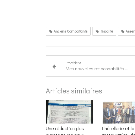
Anciens Combattants
Fiscalité
Assem
Précédent
Mes nouvelles responsabilités à l’Assemblée nationale en 2019
Articles similaires
Une réduction plus
L'hôtellerie et la
avantageuse pour
restauration, d