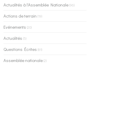
Actualités à l'Assemblée Nationale
(96)
Actions de terrain
(19)
Evénements
(20)
Actualités
(5)
Questions Écrites
(81)
Assemblée nationale
(2)