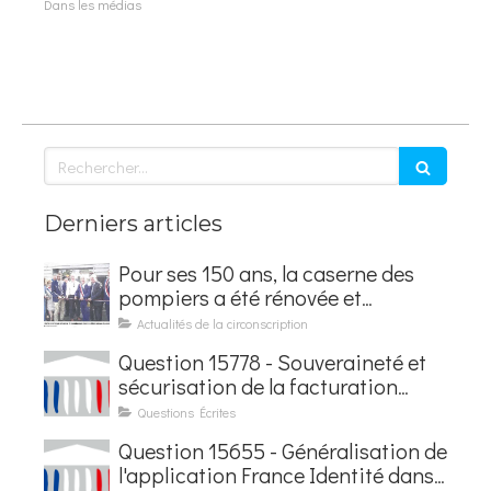
Dans les médias
Rechercher
Derniers articles
Pour ses 150 ans, la caserne des
pompiers a été rénovée et
baptisée au nom d'Hubert
Actualités de la circonscription
Courseaux
Question 15778 - Souveraineté et
sécurisation de la facturation
électronique
Questions Écrites
Question 15655 - Généralisation de
l'application France Identité dans