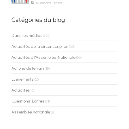
les contrôles du quotidien
Questions Écrites
Catégories du blog
Dans les médias
(279)
Actualités de la circonscription
(103)
Actualités à l'Assemblée Nationale
(96)
Actions de terrain
(19)
Evénements
(20)
Actualités
(5)
Questions Écrites
(81)
Assemblée nationale
(2)