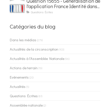
Question 15655 - Généralisation de
l'application France Identité dans
les contrôles du quotidien
Questions Écrites
Catégories du blog
Dans les médias
(279)
Actualités de la circonscription
(103)
Actualités à l'Assemblée Nationale
(96)
Actions de terrain
(19)
Evénements
(20)
Actualités
(5)
Questions Écrites
(81)
Assemblée nationale
(2)