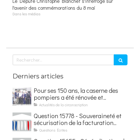
Le Député Christophe Blanchet s'interroge sur
l'avenir des commémorations du 8 mai
Dans les médias
Rechercher
Derniers articles
Pour ses 150 ans, la caserne des
pompiers a été rénovée et
baptisée au nom d'Hubert
Actualités de la circonscription
Courseaux
Question 15778 - Souveraineté et
sécurisation de la facturation
électronique
Questions Écrites