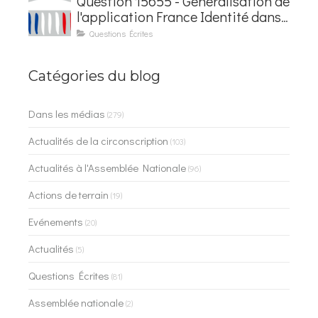
Question 15655 - Généralisation de
l'application France Identité dans
les contrôles du quotidien
Questions Écrites
Catégories du blog
Dans les médias
(279)
Actualités de la circonscription
(103)
Actualités à l'Assemblée Nationale
(96)
Actions de terrain
(19)
Evénements
(20)
Actualités
(5)
Questions Écrites
(81)
Assemblée nationale
(2)