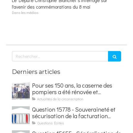
Le Député Christophe Blanchet s'interroge sur
l'avenir des commémorations du 8 mai
Dans les médias
Rechercher
Derniers articles
Pour ses 150 ans, la caserne des
pompiers a été rénovée et
baptisée au nom d'Hubert
Actualités de la circonscription
Courseaux
Question 15778 - Souveraineté et
sécurisation de la facturation
électronique
Questions Écrites