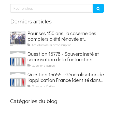
Rechercher
Derniers articles
Pour ses 150 ans, la caserne des
pompiers a été rénovée et
baptisée au nom d'Hubert
Actualités de la circonscription
Courseaux
Question 15778 - Souveraineté et
sécurisation de la facturation
électronique
Questions Écrites
Question 15655 - Généralisation de
l'application France Identité dans
les contrôles du quotidien
Questions Écrites
Catégories du blog