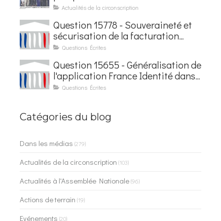
baptisée au nom d'Hubert
Actualités de la circonscription
Courseaux
Question 15778 - Souveraineté et
sécurisation de la facturation
électronique
Questions Écrites
Question 15655 - Généralisation de
l'application France Identité dans
les contrôles du quotidien
Questions Écrites
Catégories du blog
Dans les médias
(279)
Actualités de la circonscription
(103)
Actualités à l'Assemblée Nationale
(96)
Actions de terrain
(19)
Evénements
(20)