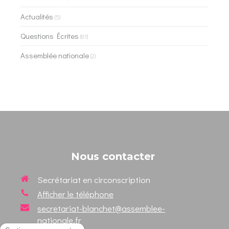
Actualités
(5)
Questions Écrites
(81)
Assemblée nationale
(2)
Nous contacter
Secrétariat en circonscription
Afficher le téléphone
secretariat-blanchet@assemblee-
nationale.fr