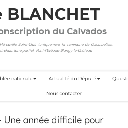
e BLANCHET
conscription du Calvados
 Hérouville Saint-Clair (uniquement la commune de Colombelles),
streham (une partie), Pont-l'Evêque-Blangy-le-Château
blée nationale
Actualité du Député
Questi
Nous contacter
- Une année difficile pour