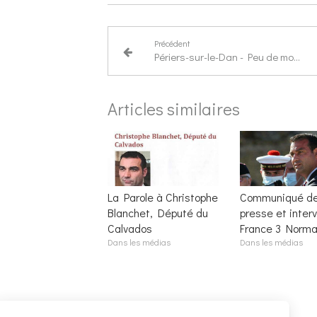
Précédent
Périers-sur-le-Dan - Peu de monde à La Réunion publique du député
Articles similaires
La Parole à Christophe
Communiqué d
Blanchet, Député du
presse et inter
Calvados
France 3 Norma
Dans les médias
Dans les médias