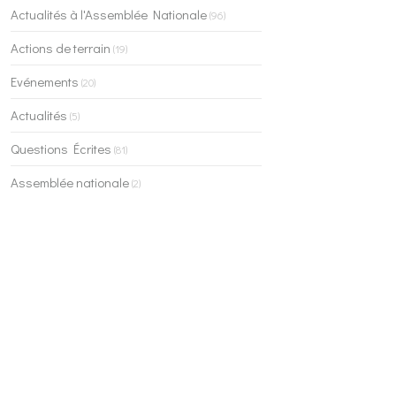
Actualités à l'Assemblée Nationale
(96)
Actions de terrain
(19)
Evénements
(20)
Actualités
(5)
Questions Écrites
(81)
Assemblée nationale
(2)