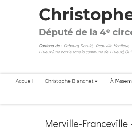
Christoph
Député de la 4ᵉ cir
Cantons de
: Cabourg-Dozulé, Deauville-Honfleur,
Lisieux (une partie sans la commune de Lisieux), Oui
Accueil
Christophe Blanchet
À l'Assem
Merville-Franceville 