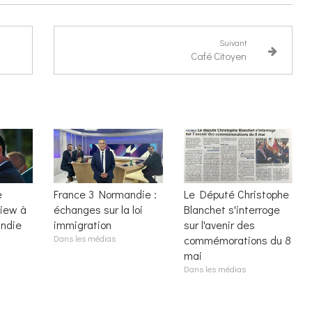
Suivant
Café Citoyen
e
France 3 Normandie :
Le Député Christophe
view à
échanges sur la loi
Blanchet s'interroge
ndie
immigration
sur l'avenir des
Dans les médias
commémorations du 8
mai
Dans les médias