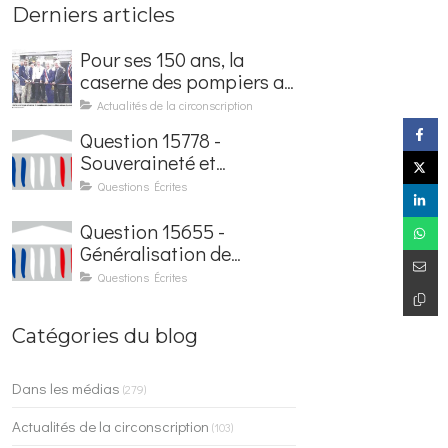
Derniers articles
Pour ses 150 ans, la
caserne des pompiers a
été rénovée et baptisée
Actualités de la circonscription
au nom d'Hubert
Question 15778 -
Courseaux
Souveraineté et
sécurisation de la
Questions Écrites
facturation électronique
Question 15655 -
Généralisation de
l'application France
Questions Écrites
Identité dans les
contrôles du quotidien
Catégories du blog
Dans les médias
(279)
Actualités de la circonscription
(103)