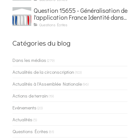
Question 15655 - Généralisation de
l'application France Identité dans
les contrôles du quotidien
Questions Écrites
Catégories du blog
Dans les médias
(279)
Actualités de la circonscription
(103)
Actualités à l'Assemblée Nationale
(96)
Actions de terrain
(19)
Evénements
(20)
Actualités
(5)
Questions Écrites
(81)