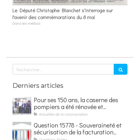
Le Député Christophe Blanchet s'interroge sur
l'avenir des commémorations du 8 mai
Dans les médias
Rechercher
Derniers articles
Pour ses 150 ans, la caserne des
pompiers a été rénovée et
baptisée au nom d'Hubert
Actualités de la circonscription
Courseaux
Question 15778 - Souveraineté et
sécurisation de la facturation
électronique
Questions Écrites