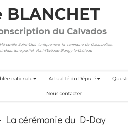
e BLANCHET
conscription du Calvados
 Hérouville Saint-Clair (uniquement la commune de Colombelles),
streham (une partie), Pont-l'Evêque-Blangy-le-Château
blée nationale
Actualité du Député
Questi
Nous contacter
e - La cérémonie du D-Day