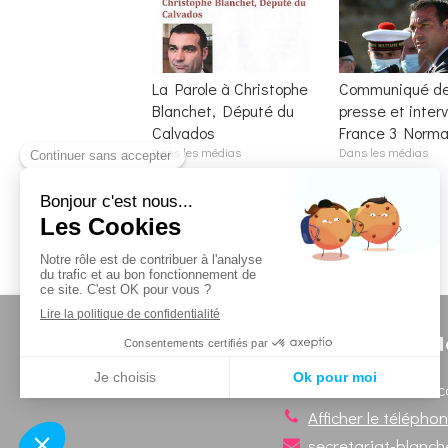
La Parole à Christophe
Communiqué d
Blanchet, Député du
presse et inter
Calvados
France 3 Norma
Dans les médias
Dans les médias
N
Secrétariat en circ
Afficher le télépho
secretariat-blanc