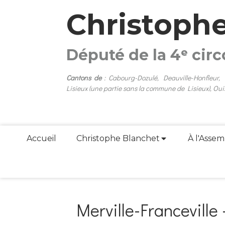
Christoph
Député de la 4ᵉ cir
Cantons de
: Cabourg-Dozulé, Deauville-Honfleur,
Lisieux (une partie sans la commune de Lisieux), Oui
Accueil
Christophe Blanchet
À l'Assem
Merville-Francevill