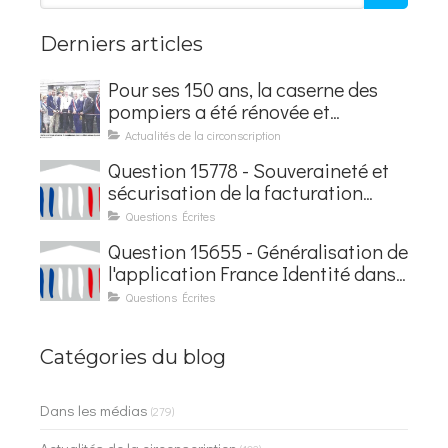
Derniers articles
Pour ses 150 ans, la caserne des
pompiers a été rénovée et
baptisée au nom d'Hubert
Actualités de la circonscription
Courseaux
Question 15778 - Souveraineté et
sécurisation de la facturation
électronique
Questions Écrites
Question 15655 - Généralisation de
l'application France Identité dans
les contrôles du quotidien
Questions Écrites
Catégories du blog
Dans les médias
(279)