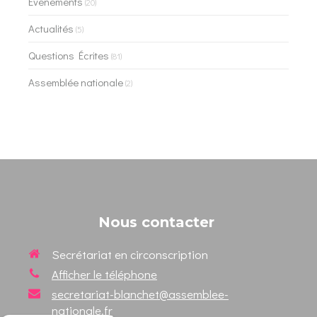
Evénements
(20)
Actualités
(5)
Questions Écrites
(81)
Assemblée nationale
(2)
Nous contacter
Secrétariat en circonscription
Afficher le téléphone
secretariat-blanchet@assemblee-
nationale.fr