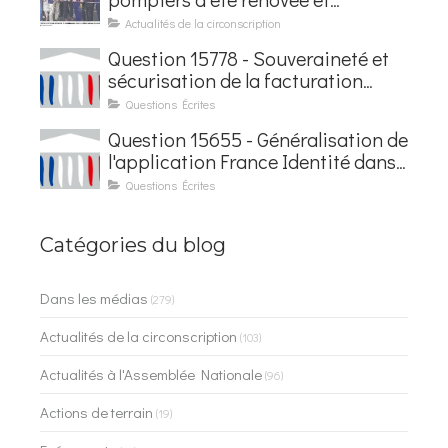
baptisée au nom d'Hubert
Actualités de la circonscription
Courseaux
Question 15778 - Souveraineté et
sécurisation de la facturation
électronique
Questions Écrites
Question 15655 - Généralisation de
l'application France Identité dans
les contrôles du quotidien
Questions Écrites
Catégories du blog
Dans les médias
(279)
Actualités de la circonscription
(103)
Actualités à l'Assemblée Nationale
(96)
Actions de terrain
(19)