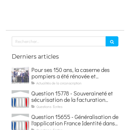
Rechercher
Derniers articles
Pour ses 150 ans, la caserne des
pompiers a été rénovée et
baptisée au nom d'Hubert
Actualités de la circonscription
Courseaux
Question 15778 - Souveraineté et
sécurisation de la facturation
électronique
Questions Écrites
Question 15655 - Généralisation de
l'application France Identité dans
les contrôles du quotidien
Questions Écrites