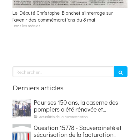
Le Député Christophe Blanchet s'interroge sur
l'avenir des commémorations du 8 mai
Dans les médias
Rechercher
Derniers articles
Pour ses 150 ans, la caserne des
pompiers a été rénovée et
baptisée au nom d'Hubert
Actualités de la circonscription
Courseaux
Question 15778 - Souveraineté et
sécurisation de la facturation