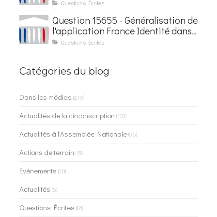
électronique
Questions Écrites
Question 15655 - Généralisation de
l'application France Identité dans
les contrôles du quotidien
Questions Écrites
Catégories du blog
Dans les médias
(279)
Actualités de la circonscription
(103)
Actualités à l'Assemblée Nationale
(96)
Actions de terrain
(19)
Evénements
(20)
Actualités
(5)
Questions Écrites
(81)