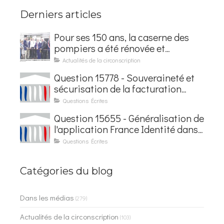
Derniers articles
Pour ses 150 ans, la caserne des
pompiers a été rénovée et
baptisée au nom d'Hubert
Actualités de la circonscription
Courseaux
Question 15778 - Souveraineté et
sécurisation de la facturation
électronique
Questions Écrites
Question 15655 - Généralisation de
l'application France Identité dans
les contrôles du quotidien
Questions Écrites
Catégories du blog
Dans les médias
(279)
Actualités de la circonscription
(103)