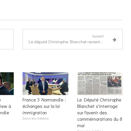
Suivant
Le député Christophe Blanchet revient sur "une année intense"
e
France 3 Normandie :
Le Député Christophe
view à
échanges sur la loi
Blanchet s'interroge
ndie
immigration
sur l'avenir des
Dans les médias
commémorations du 8
mai