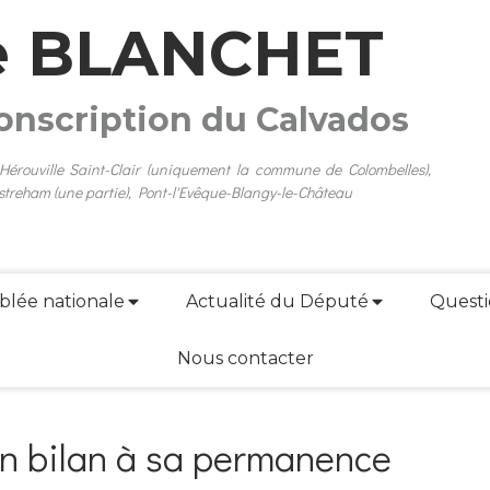
e BLANCHET
conscription du Calvados
 Hérouville Saint-Clair (uniquement la commune de Colombelles),
streham (une partie), Pont-l'Evêque-Blangy-le-Château
blée nationale
Actualité du Député
Questi
Nous contacter
n bilan à sa permanence