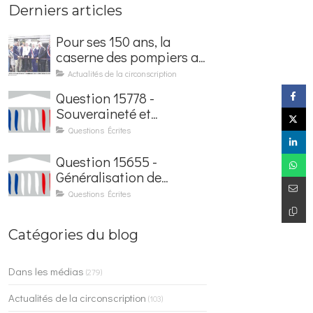
Derniers articles
Pour ses 150 ans, la
caserne des pompiers a
été rénovée et baptisée
Actualités de la circonscription
au nom d'Hubert
Question 15778 -
Courseaux
Souveraineté et
sécurisation de la
Questions Écrites
facturation électronique
Question 15655 -
Généralisation de
l'application France
Questions Écrites
Identité dans les
contrôles du quotidien
Catégories du blog
Dans les médias
(279)
Actualités de la circonscription
(103)