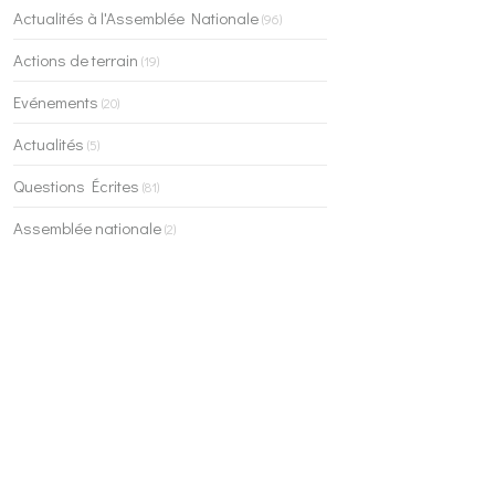
Actualités à l'Assemblée Nationale
(96)
Actions de terrain
(19)
Evénements
(20)
Actualités
(5)
Questions Écrites
(81)
Assemblée nationale
(2)