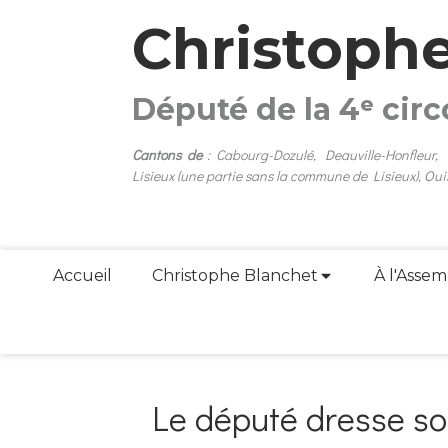
Christoph
Député de la 4ᵉ cir
Cantons de
: Cabourg-Dozulé, Deauville-Honfleur,
Lisieux (une partie sans la commune de Lisieux), Oui
Accueil
Christophe Blanchet
À l'Assem
Le député dresse so