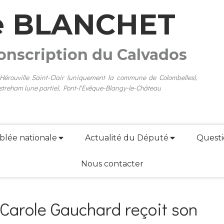
e BLANCHET
conscription du Calvados
 Hérouville Saint-Clair (uniquement la commune de Colombelles),
streham (une partie), Pont-l'Evêque-Blangy-le-Château
blée nationale
Actualité du Député
Questi
Nous contacter
 Carole Gauchard reçoit son