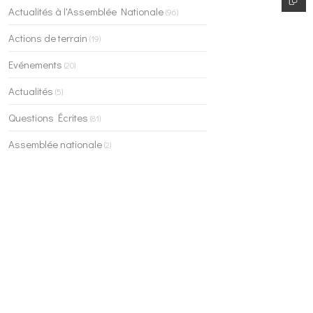
Actualités à l'Assemblée Nationale
(96)
Actions de terrain
(19)
Evénements
(20)
Actualités
(5)
Questions Écrites
(81)
Assemblée nationale
(2)