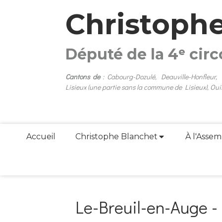
Christoph
Député de la 4ᵉ cir
Cantons de
: Cabourg-Dozulé, Deauville-Honfleur,
Lisieux (une partie sans la commune de Lisieux), Oui
Accueil
Christophe Blanchet
À l'Assem
Le-Breuil-en-Auge -