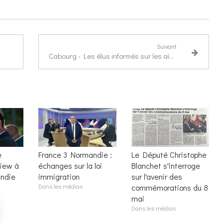
Suivant
Cabourg - Les élus informés sur les aides aux entreprises
e
France 3 Normandie :
Le Député Christophe
view à
échanges sur la loi
Blanchet s'interroge
ndie
immigration
sur l'avenir des
Dans les médias
commémorations du 8
mai
Dans les médias