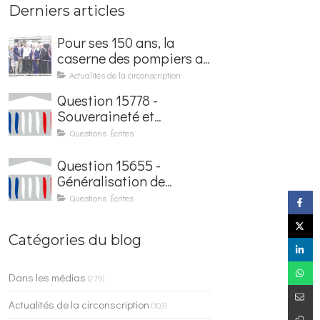
Derniers articles
Pour ses 150 ans, la
caserne des pompiers a
été rénovée et baptisée
Actualités de la circonscription
au nom d'Hubert
Question 15778 -
Courseaux
Souveraineté et
sécurisation de la
Questions Écrites
facturation électronique
Question 15655 -
Généralisation de
l'application France
Questions Écrites
Identité dans les
contrôles du quotidien
Catégories du blog
Dans les médias
(279)
Actualités de la circonscription
(103)