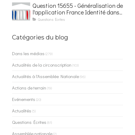
Question 15655 - Généralisation de
l'application France Identité dans
les contrôles du quotidien
Questions Écrites
Catégories du blog
Dans les médias
(279)
Actualités de la circonscription
(103)
Actualités à l'Assemblée Nationale
(96)
Actions de terrain
(19)
Evénements
(20)
Actualités
(5)
Questions Écrites
(81)
Assemblée nationale
(2)