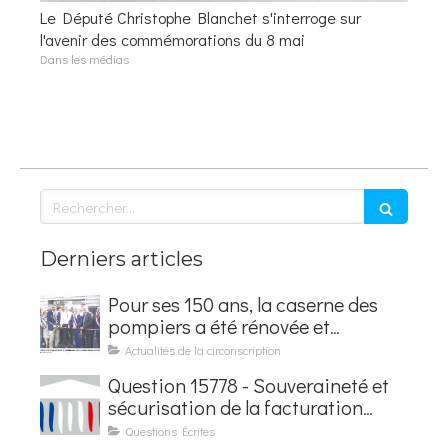
Le Député Christophe Blanchet s'interroge sur
l'avenir des commémorations du 8 mai
Dans les médias
Rechercher
Derniers articles
Pour ses 150 ans, la caserne des
pompiers a été rénovée et
baptisée au nom d'Hubert
Actualités de la circonscription
Courseaux
Question 15778 - Souveraineté et
sécurisation de la facturation
électronique
Questions Écrites