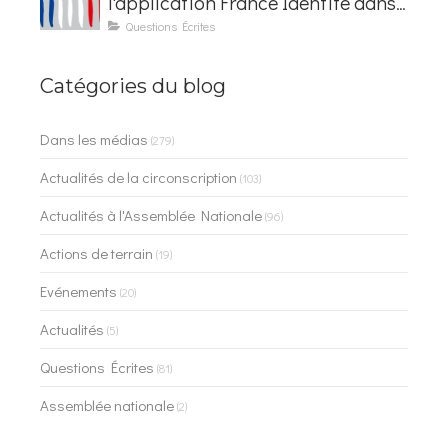
l'application France Identité dans
les contrôles du quotidien
Questions Écrites
Catégories du blog
Dans les médias
(279)
Actualités de la circonscription
(103)
Actualités à l'Assemblée Nationale
(96)
Actions de terrain
(19)
Evénements
(20)
Actualités
(5)
Questions Écrites
(81)
Assemblée nationale
(2)