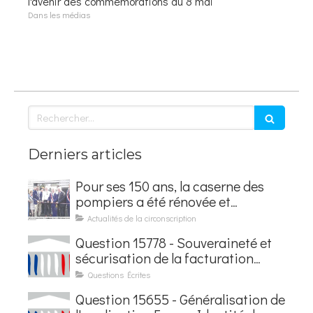
l'avenir des commémorations du 8 mai
Dans les médias
Rechercher
Derniers articles
Pour ses 150 ans, la caserne des
pompiers a été rénovée et
baptisée au nom d'Hubert
Actualités de la circonscription
Courseaux
Question 15778 - Souveraineté et
sécurisation de la facturation
électronique
Questions Écrites
Question 15655 - Généralisation de