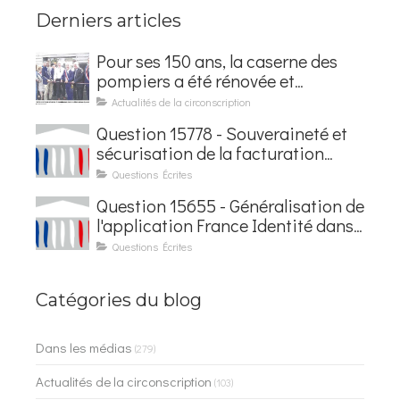
Derniers articles
Pour ses 150 ans, la caserne des
pompiers a été rénovée et
baptisée au nom d'Hubert
Actualités de la circonscription
Courseaux
Question 15778 - Souveraineté et
sécurisation de la facturation
électronique
Questions Écrites
Question 15655 - Généralisation de
l'application France Identité dans
les contrôles du quotidien
Questions Écrites
Catégories du blog
Dans les médias
(279)
Actualités de la circonscription
(103)