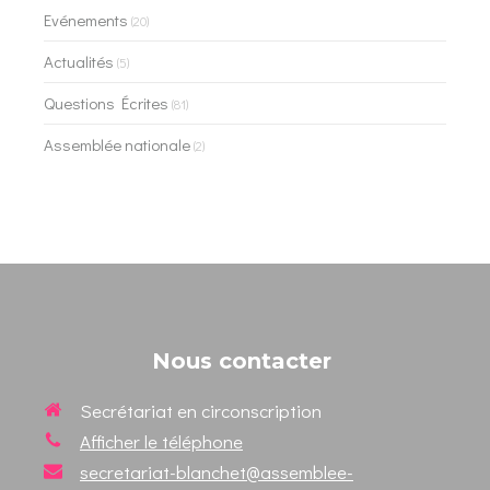
Evénements
(20)
Actualités
(5)
Questions Écrites
(81)
Assemblée nationale
(2)
Nous contacter
Secrétariat en circonscription
Afficher le téléphone
secretariat-blanchet@assemblee-