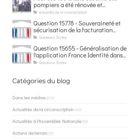
pompiers a été rénovée et
baptisée au nom d'Hubert
Actualités de la circonscription
Courseaux
Question 15778 - Souveraineté et
sécurisation de la facturation
électronique
Questions Écrites
Question 15655 - Généralisation de
l'application France Identité dans
les contrôles du quotidien
Questions Écrites
Catégories du blog
Dans les médias
(279)
Actualités de la circonscription
(103)
Actualités à l'Assemblée Nationale
(96)
Actions de terrain
(19)