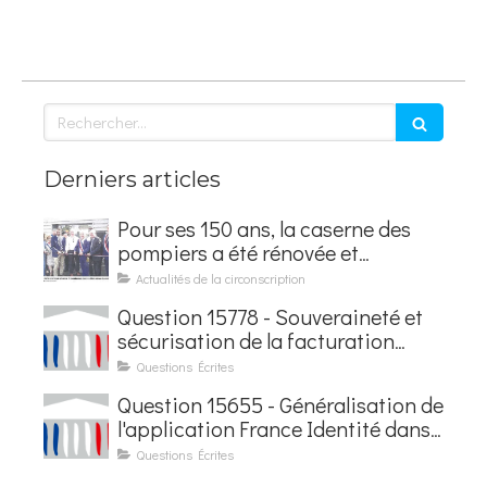
Rechercher
Derniers articles
Pour ses 150 ans, la caserne des
pompiers a été rénovée et
baptisée au nom d'Hubert
Actualités de la circonscription
Courseaux
Question 15778 - Souveraineté et
sécurisation de la facturation
électronique
Questions Écrites
Question 15655 - Généralisation de
l'application France Identité dans
les contrôles du quotidien
Questions Écrites