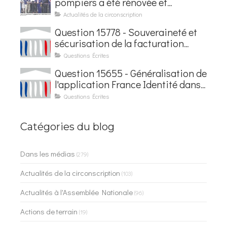
pompiers a été rénovée et
baptisée au nom d'Hubert
Actualités de la circonscription
Courseaux
Question 15778 - Souveraineté et
sécurisation de la facturation
électronique
Questions Écrites
Question 15655 - Généralisation de
l'application France Identité dans
les contrôles du quotidien
Questions Écrites
Catégories du blog
Dans les médias
(279)
Actualités de la circonscription
(103)
Actualités à l'Assemblée Nationale
(96)
Actions de terrain
(19)