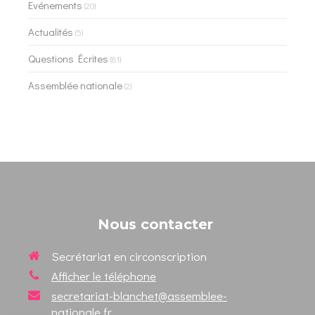
Evénements
(20)
Actualités
(5)
Questions Écrites
(81)
Assemblée nationale
(2)
Nous contacter
Secrétariat en circonscription
Afficher le téléphone
secretariat-blanchet@assemblee-
nationale.fr