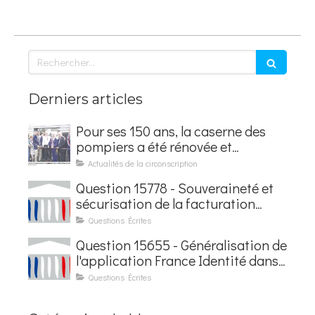
Rechercher
Derniers articles
Pour ses 150 ans, la caserne des
pompiers a été rénovée et
baptisée au nom d'Hubert
Actualités de la circonscription
Courseaux
Question 15778 - Souveraineté et
sécurisation de la facturation
électronique
Questions Écrites
Question 15655 - Généralisation de
l'application France Identité dans
les contrôles du quotidien
Questions Écrites