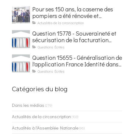
Pour ses 150 ans, la caserne des
pompiers a été rénovée et
baptisée au nom d'Hubert
Actualités de la circonscription
Courseaux
Question 15778 - Souveraineté et
sécurisation de la facturation
électronique
Questions Écrites
Question 15655 - Généralisation de
l'application France Identité dans
les contrôles du quotidien
Questions Écrites
Catégories du blog
Dans les médias
(279)
Actualités de la circonscription
(103)
Actualités à l'Assemblée Nationale
(96)