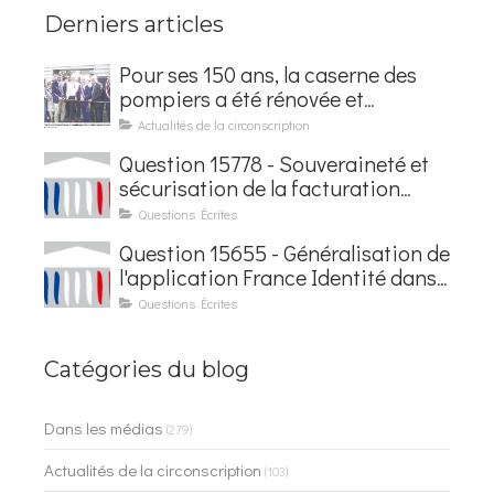
Derniers articles
Pour ses 150 ans, la caserne des
pompiers a été rénovée et
baptisée au nom d'Hubert
Actualités de la circonscription
Courseaux
Question 15778 - Souveraineté et
sécurisation de la facturation
électronique
Questions Écrites
Question 15655 - Généralisation de
l'application France Identité dans
les contrôles du quotidien
Questions Écrites
Catégories du blog
Dans les médias
(279)
Actualités de la circonscription
(103)