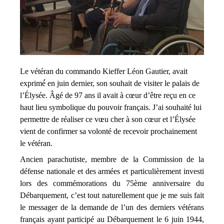
Le vétéran du commando Kieffer Léon Gautier, avait
exprimé́ en juin dernier, son souhait de visiter le palais de
l’Élysée. Â
gé de 97 ans il avait à cœur d’ê
tre reç
u en ce
haut lieu symbolique du pouvoir franç
ais. J’ai souhaité lui
permettre de réaliser ce vœu cher à son cœur et l’Élysée
vient de confirmer sa volonté de recevoir prochainement
le vétéran.
Ancien parachutiste, membre de la Commission de la
défense nationale et des armées et particulièrement investi
lors des commémorations du 75è
me
anniversaire du
Débarquement, c’est tout naturellement que je me suis fait
le messager de la demande de l’un des derniers vétérans
franç
ais ayant participé au Débarquement le 6 juin 1944,