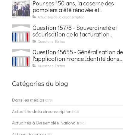
Pour ses 150 ans, la caserne des
pompiers a été rénovée et
baptisée au nom d'Hubert
Actualités de la circonscription
Courseaux
Question 15778 - Souveraineté et
sécurisation de la facturation
électronique
Questions Écrites
Question 15655 - Généralisation de
l'application France Identité dans
les contrôles du quotidien
Questions Écrites
Catégories du blog
Dans les médias
(279)
Actualités de la circonscription
(103)
Actualités à l'Assemblée Nationale
(96)
Actions de terrain
(19)