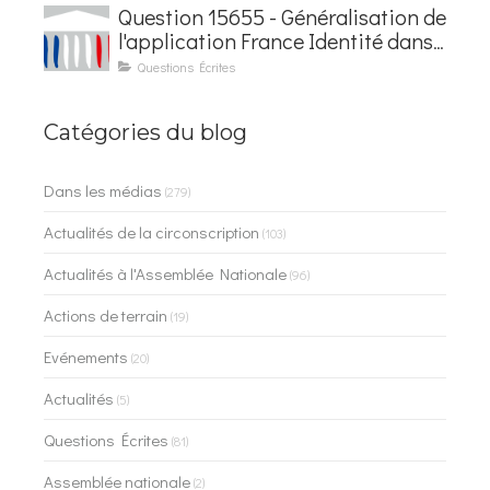
Question 15655 - Généralisation de
l'application France Identité dans
les contrôles du quotidien
Questions Écrites
Catégories du blog
Dans les médias
(279)
Actualités de la circonscription
(103)
Actualités à l'Assemblée Nationale
(96)
Actions de terrain
(19)
Evénements
(20)
Actualités
(5)
Questions Écrites
(81)
Assemblée nationale
(2)