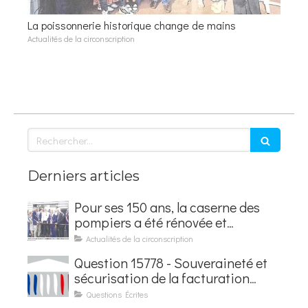
La poissonnerie historique change de mains
Actualités de la circonscription
Rechercher
Derniers articles
Pour ses 150 ans, la caserne des
pompiers a été rénovée et
baptisée au nom d'Hubert
Actualités de la circonscription
Courseaux
Question 15778 - Souveraineté et
sécurisation de la facturation
électronique
Questions Écrites