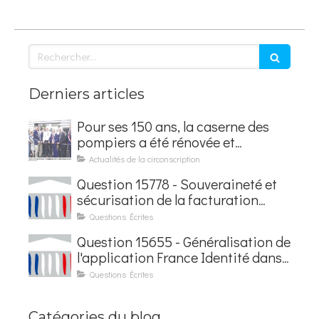
Rechercher
Derniers articles
Pour ses 150 ans, la caserne des
pompiers a été rénovée et
baptisée au nom d'Hubert
Actualités de la circonscription
Courseaux
Question 15778 - Souveraineté et
sécurisation de la facturation
électronique
Questions Écrites
Question 15655 - Généralisation de
l'application France Identité dans
les contrôles du quotidien
Questions Écrites
Catégories du blog