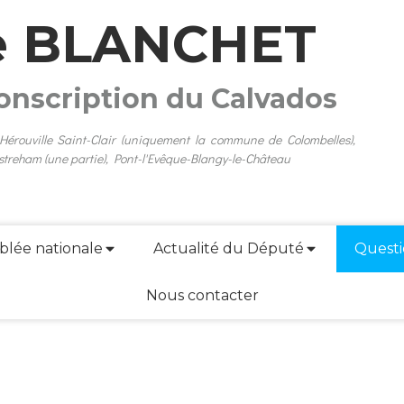
e BLANCHET
conscription du Calvados
 Hérouville Saint-Clair (uniquement la commune de Colombelles),
streham (une partie), Pont-l'Evêque-Blangy-le-Château
blée nationale
Actualité du Député
Questi
Nous contacter