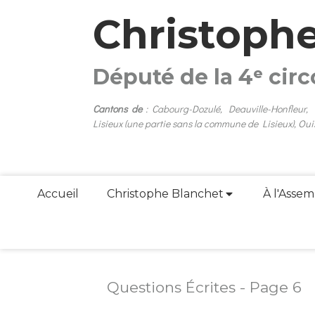
Christoph
Député de la 4ᵉ cir
Cantons de
: Cabourg-Dozulé, Deauville-Honfleur,
Lisieux (une partie sans la commune de Lisieux), Oui
Accueil
Christophe Blanchet
À l'Assem
Questions Écrites - Page 6