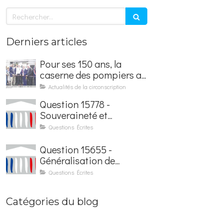
Rechercher
Derniers articles
Pour ses 150 ans, la
caserne des pompiers a
été rénovée et baptisée
Actualités de la circonscription
au nom d'Hubert
Question 15778 -
Courseaux
Souveraineté et
sécurisation de la
Questions Écrites
facturation électronique
Question 15655 -
Généralisation de
l'application France
Questions Écrites
Identité dans les
contrôles du quotidien
Catégories du blog