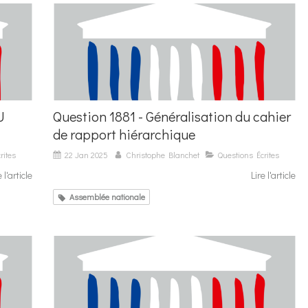
U
Question 1881 - Généralisation du cahier
de rapport hiérarchique
rites
22 Jan 2025
Christophe Blanchet
Questions Écrites
e l'article
Lire l'article
Assemblée nationale